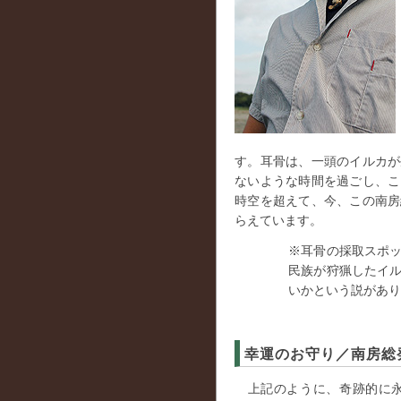
す。耳骨は、一頭のイルカが
ないような時間を過ごし、こ
時空を超えて、今、この南房
らえています。
※耳骨の採取スポ
民族が狩猟したイ
いかという説があり
幸運のお守り／南房総
上記のように、奇跡的に永