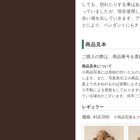
しても、切れたりする事はあ
っていましたが、現在使用し
合い感を出していきます。ア
とにより、ペンダントにもチ
商品見本
ご購入の際は、商品番号を選
商品見本について
※商品写真には首紐の付いたもの
します。また、写真表示上の商品
真上で大きめのものは実際にも大
※手動による更新をしております
ている場合がございます。何卒ご
レギュラー
価格: ¥18,000
※商品写真をク