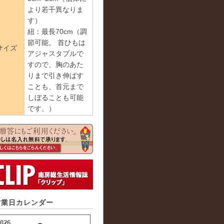
より若干異なりま
す）
紐：最長70cm（調
節可能。 首ひもは
サイズ
アジャスタブルで
すので、胸のあた
りまで引き伸ばす
ことも、首元まで
しぼることも可能
です。）
営業日カレンダー