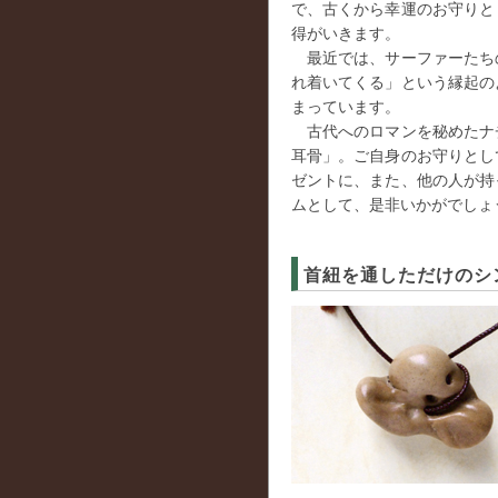
で、古くから幸運のお守りと
得がいきます。
最近では、サーファーたち
れ着いてくる」という縁起の
まっています。
古代へのロマンを秘めたナ
耳骨」。ご自身のお守りとし
ゼントに、また、他の人が持
ムとして、是非いかがでしょ
首紐を通しただけのシ