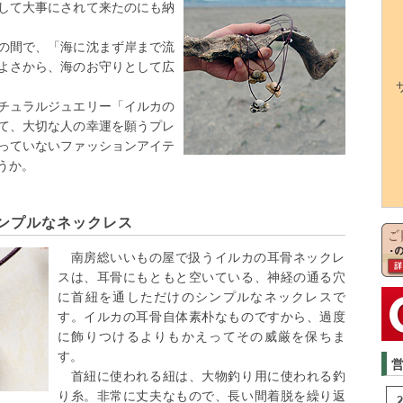
して大事にされて来たのにも納
の間で、「海に沈まず岸まで流
よさから、海のお守りとして広
チュラルジュエリー「イルカの
て、大切な人の幸運を願うプレ
っていないファッションアイテ
うか。
ンプルなネックレス
南房総いいもの屋で扱うイルカの耳骨ネックレ
スは、耳骨にもともと空いている、神経の通る穴
に首紐を通しただけのシンプルなネックレスで
す。イルカの耳骨自体素朴なものですから、過度
に飾りつけるよりもかえってその威厳を保ちま
す。
首紐に使われる紐は、大物釣り用に使われる釣
り糸。非常に丈夫なもので、長い間着脱を繰り返