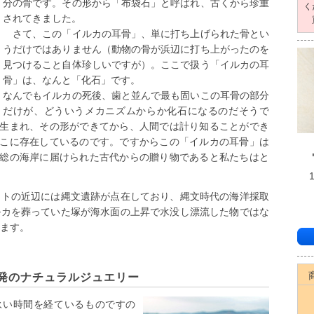
分の骨です。その形から「布袋石」と呼ばれ、古くから珍重
く
されてきました。
さて、この「イルカの耳骨」、単に打ち上げられた骨とい
うだけではありません（動物の骨が浜辺に打ち上がったのを
見つけること自体珍しいですが）。ここで扱う「イルカの耳
骨」は、なんと「化石」です。
なんでもイルカの死後、歯と並んで最も固いこの耳骨の部分
だけが、どういうメカニズムからか化石になるのだそうで
生まれ、その形ができてから、人間では計り知ることができ
こに存在しているのです。ですからこの「イルカの耳骨」は
総の海岸に届けられた古代からの贈り物であると私たちはと
ットの近辺には縄文遺跡が点在しており、縄文時代の海洋採取
ルカを葬っていた塚が海水面の上昇で水没し漂流した物ではな
ます。
発のナチュラルジュエリー
い時間を経ているものですの