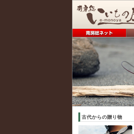
南房総いいもの屋｜南房総ネッ
イルカの耳骨
古代からの贈り物