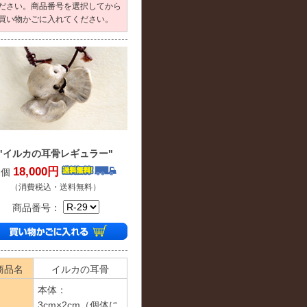
ださい。商品番号を選択してから
買い物かごに入れてください。
"イルカの耳骨レギュラー"
18,000円
1個
（消費税込・送料無料）
商品番号：
商品名
イルカの耳骨
本体：
3cm×2cm（個体に